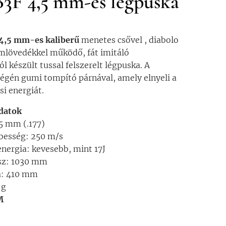
3F 4,5 mm-es légpuska
4,5 mm-es kaliberű
menetes csővel , diabolo
mlövedékkel működő, fát imitáló
 készült tussal felszerelt légpuska. A
égén gumi tompító párnával, amely elnyeli a
si energiát.
datok
,5 mm (.177)
besség: 250 m/s
energia: kevesebb, mint 17J
ssz: 1030 mm
a: 410 mm
 g
M