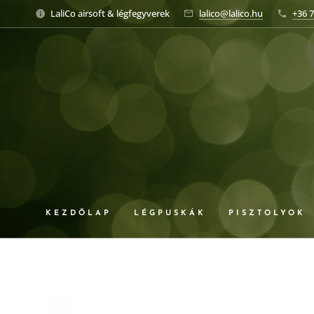
LaliCo airsoft & légfegyverek
lalico@lalico.hu
+36 7
KEZDŐLAP
LÉGPUSKÁK
PISZTOLYOK