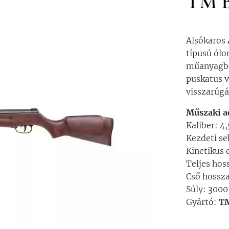
TM B
Alsókaros
típusú ólo
műanyagból
puskatus v
visszarúgá
Műszaki a
Kaliber: 4
Kezdeti se
Kinetikus 
Teljes ho
Cső hossz
Súly: 3000
Gyártó:
T