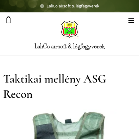
LaliCo airsoft & légfegyverek
LaliCo airsoft & légfegyverek
Taktikai mellény ASG
Recon