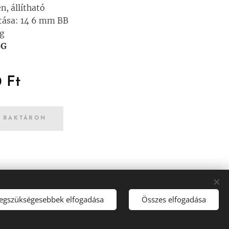
n, állítható
tása: 14 6 mm BB
 g
SG
0
Ft
 RAKTÁRON
legszükségesebbek elfogadása
Összes elfogadása
Sütik