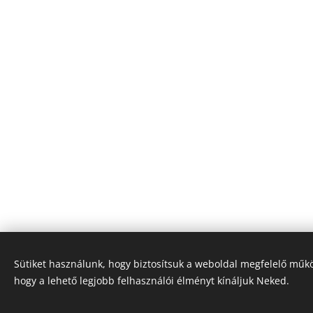
Sütiket használunk, hogy biztosítsuk a weboldal megfelelő műkö
hogy a lehető legjobb felhasználói élményt kínáljuk Neked.
© 2022 Minden jog fenntartva
Felhasználási feltételek
|
Adatvédelmi Szabályzat