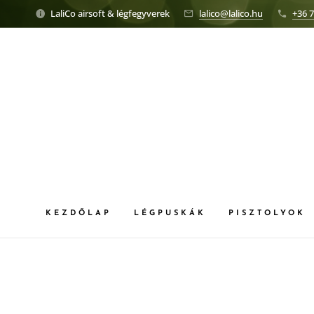
LaliCo airsoft & légfegyverek
lalico@lalico.hu
+36 7
KEZDŐLAP
LÉGPUSKÁK
PISZTOLYOK