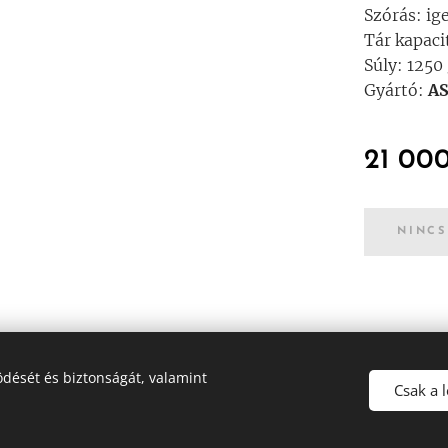
Szórás: ige
Tár kapaci
Súly: 1250
Gyártó:
A
21 00
NINCS
dését és biztonságát, valamint
Csak a 