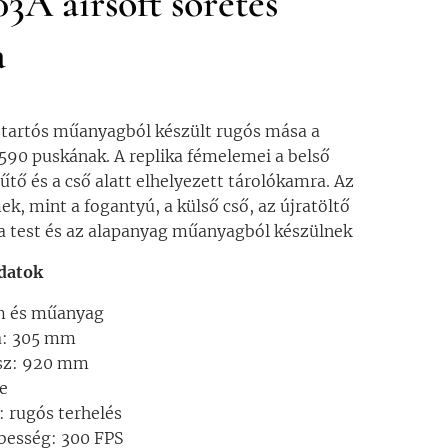
A airsoft sörétes
a
 tartós műanyagból készült rugós mása a
90 puskának. A replika fémelemei a belső
hűtő és a cső alatt elhelyezett tárolókamra. Az
ek, mint a fogantyú, a külső cső, az újratöltő
a test és az alapanyag műanyagból készülnek
datok
m és műanyag
a: 305 mm
ssz: 920 mm
te
 rugós terhelés
besség: 300 FPS