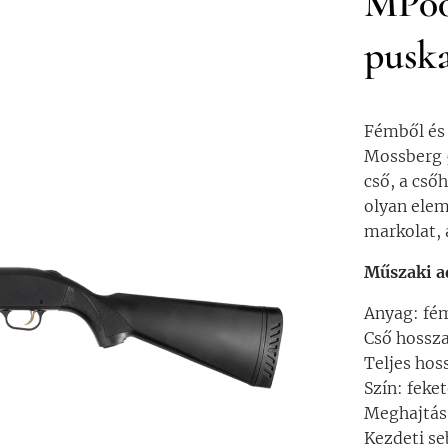
MP003
pusk
Fémből és
Mossberg 5
cső, a cső
olyan elem
markolat, 
Műszaki a
Anyag: fé
Cső hossz
Teljes ho
Szín: feke
Meghajtás:
Kezdeti se