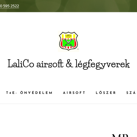
0 595 2522
LaliCo airsoft & légfegyverek
T4E- ÖNVÉDELEM
AIRSOFT
LŐSZER
SZÁ