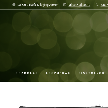
LaliCo airsoft & légfegyverek
lalico@lalico.hu
+36 7
KEZDŐLAP
LÉGPUSKÁK
PISZTOLYOK