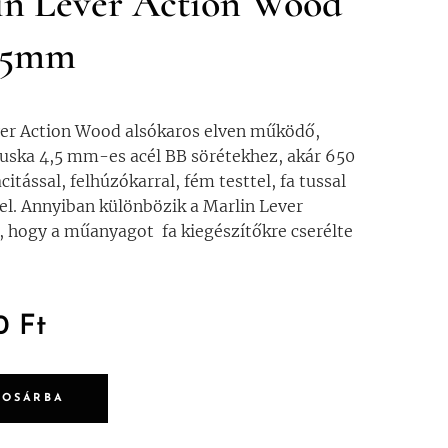
in Lever Action Wood
4,5mm
ver Action Wood alsókaros elven működő,
uska 4,5 mm-es acél BB sörétekhez, akár 650
itással, felhúzókarral, fém testtel, fa tussal
el. Annyiban különbözik a Marlin Lever
, hogy a műanyagot fa kiegészítőkre cserélte
0
Ft
KOSÁRBA