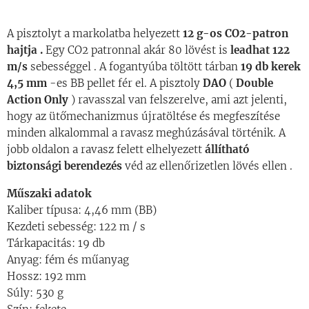
A pisztolyt a markolatba helyezett
12 g-os CO2-patron
hajtja .
Egy CO2 patronnal akár 80 lövést is
leadhat 122
m/s
sebességgel . A fogantyúba töltött tárban
19 db kerek
4,5 mm
-es BB pellet fér el. A pisztoly
DAO
(
Double
Action Only
) ravasszal van felszerelve, ami azt jelenti,
hogy az ütőmechanizmus újratöltése és megfeszítése
minden alkalommal a ravasz meghúzásával történik. A
jobb oldalon a ravasz felett elhelyezett
állítható
biztonsági berendezés
véd az ellenőrizetlen lövés ellen .
Műszaki adatok
Kaliber típusa: 4,46 mm (BB)
Kezdeti sebesség: 122 m / s
Tárkapacitás: 19 db
Anyag: fém és műanyag
Hossz: 192 mm
Súly: 530 g