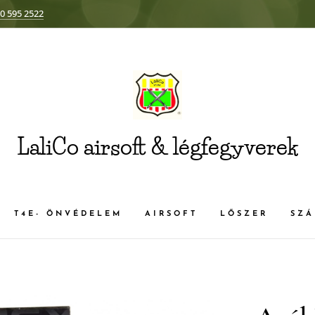
0 595 2522
LaliCo airsoft & légfegyverek
T4E- ÖNVÉDELEM
AIRSOFT
LŐSZER
SZÁ