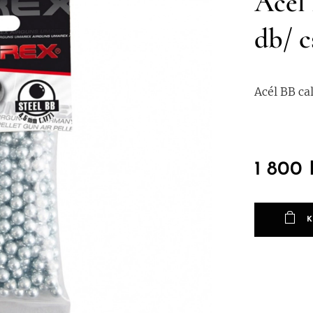
Acél 
db/ 
Acél BB ca
1 800