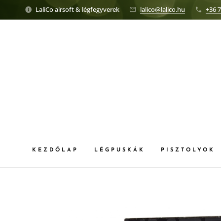
LaliCo airsoft & légfegyverek
lalico@lalico.hu
+36 7
KEZDŐLAP
LÉGPUSKÁK
PISZTOLYOK