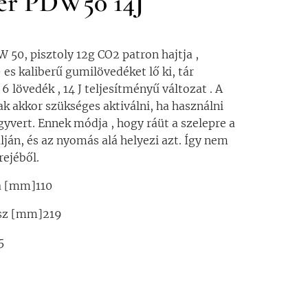
er PDW50 14J
 50, pisztoly 12g CO2 patron hajtja ,
 es kaliberű gumilövedéket lő ki, tár
6 lövedék , 14 J teljesítményű változat . A
ak akkor szükséges aktiválni, ha használni
egyvert. Ennek módja , hogy ráüt a szelepre a
lján, és az nyomás alá helyezi azt. Így nem
rejéből.
a [mm]110
ssz [mm]219
5