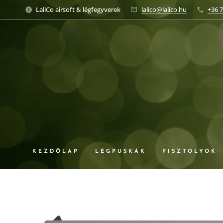
LaliCo airsoft & légfegyverek
lalico@lalico.hu
+36 7
KEZDŐLAP
LÉGPUSKÁK
PISZTOLYOK